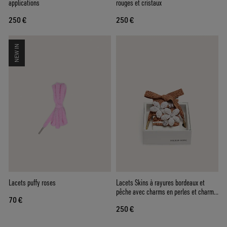
applications
rouges et cristaux
250 €
250 €
NEW IN
Lacets puffy roses
Lacets Skins à rayures bordeaux et
pêche avec charms en perles et charms
70 €
cristaux
250 €