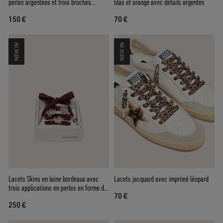
perles argentées et trois broches
lilas et orange avec détails argentés
appliquées
150 €
70 €
NEW IN
NEW IN
Lacets Skins en laine bordeaux avec
Lacets jacquard avec imprimé léopard
trois applications en perles en forme de
70 €
fleur
250 €