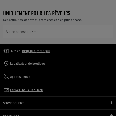
UNIQUEMENT POUR LES RÊVEURS
Des actualités, des avant-premières et bien plus encore.
Votre adresse e-mail
Golden Goose Services
Livré en:
Belgique / français
Localisateur de boutique
Appelez-nous
Écrivez-nous un e-mail
SERVICE CLIENT
ENTREPRISE