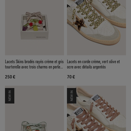
Lacets Skins brodés rayés crème et gris
Lacets en corde crème, vert olive et
tourterelle avec trois charms en perles
ocre avec détails argentés
en forme de fruit
250 €
70 €
NEW IN
NEW IN