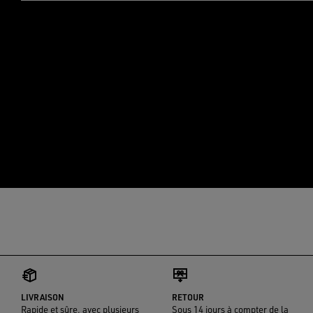
LIVRAISON
RETOUR
Rapide et sûre, avec plusieurs
Sous 14 jours à compter de la