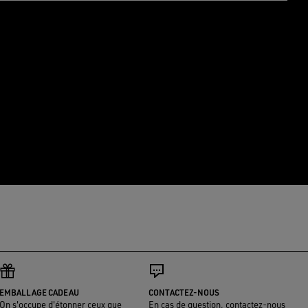
EMBALLAGE CADEAU
CONTACTEZ-NOUS
On s'occupe d'étonner ceux que
En cas de question, contactez-nous