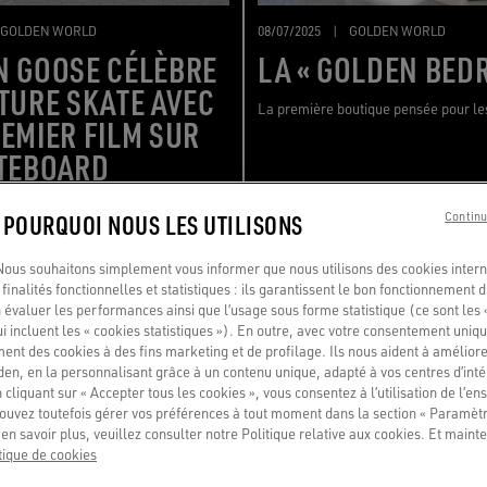
GOLDEN WORLD
08/07/2025
|
GOLDEN WORLD
N GOOSE CÉLÈBRE
LA « GOLDEN BED
TURE SKATE AVEC
La première boutique pensée pour les
EMIER FILM SUR
ATEBOARD
enforce son lien avec la culture
: POURQUOI NOUS LES UTILISONS
Continu
ntant à New York son premier film «
 the Ride, It Never Ends ».
us souhaitons simplement vous informer que nous utilisons des cookies interne
finalités fonctionnelles et statistiques : ils garantissent le bon fonctionnement d
 évaluer les performances ainsi que l’usage sous forme statistique (ce sont les 
ui incluent les « cookies statistiques »). En outre, avec votre consentement uni
ment des cookies à des fins marketing et de profilage. Ils nous aident à améliore
en, en la personnalisant grâce à un contenu unique, adapté à vos centres d’intér
 cliquant sur « Accepter tous les cookies », vous consentez à l’utilisation de l’e
ouvez toutefois gérer vos préférences à tout moment dans la section « Paramèt
en savoir plus, veuillez consulter notre Politique relative aux cookies. Et mainte
tique de cookies