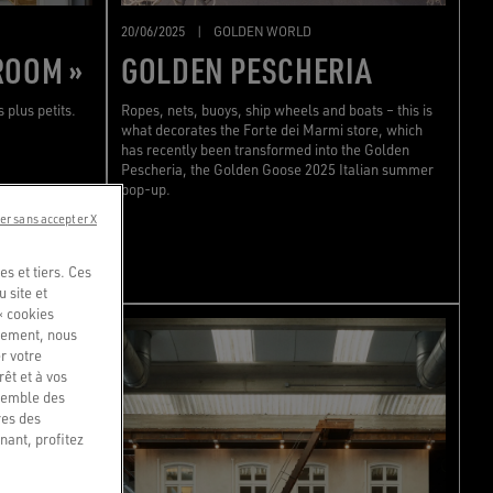
20/06/2025
|
GOLDEN WORLD
ROOM »
GOLDEN PESCHERIA
 plus petits.
Ropes, nets, buoys, ship wheels and boats – this is
what decorates the Forte dei Marmi store, which
has recently been transformed into the Golden
Pescheria, the Golden Goose 2025 Italian summer
pop-up.
er sans accepter X
s et tiers. Ces
u site et
« cookies
quement, nous
r votre
êt et à vos
nsemble des
res des
nant, profitez