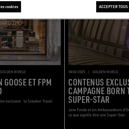
es cookies
ACCEPTER TOUS 
GOLDEN WORLD
18/02/2025
|
GOLDEN WORLD
 GOOSE ET FPM
CONTENUS EXCLUS
O
CAMPAGNE BORN T
SUPER-STAR
ion exclusive : la Sneaker Travel
Jane Fonda et les Ambassadeurs d'Or
ce que signifie être une Super-Star.