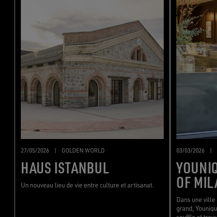
27/05/2026
|
GOLDEN WORLD
03/03/2026
|
HAUS ISTANBUL
YOUNIQ
OF MI
Un nouveau lieu de vie entre culture et artisanat.
Dans une ville 
grand, Youniqu
souffle et trou