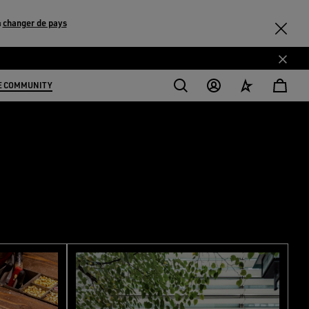
changer de pays
u
E COMMUNITY