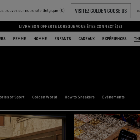
VISITEZ GOLDEN GOOSE US
s trouvez sur notre site Belgique (€)
o
LIVRAISON OFFERTE LORSQUE VOUS ÊTES CONNECTÉ(E)
ERS
FEMME
HOMME
ENFANTS
CADEAUX
EXPÉRIENCES
TH
ories of Sport
Golden World
How to Sneakers
Événements