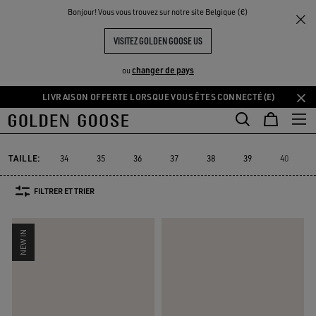
THE
Bonjour! Vous vous trouvez sur notre site Belgique (€)
Femme
Sneakers
GGDB Classics
UX
EXPÉRIENCES
COMMUNITY
GGDB CLASSIC FEMME
VISITEZ GOLDEN GOOSE US
20 PRODUITS
changer de pays
ou
LIVRAISON OFFERTE LORSQUE VOUS ÊTES CONNECTÉ(E)
Aller
Aller
Mu
au
au
GGDB Classics
Lightstar
Space-Star
Starter
Durables
Mu
Lightstar
Space-Star
Starter
Durables
GGDB Classics
contenu
contenu
principal
du
TAILLE:
34
35
36
37
38
39
40
pied
de
FILTRER ET TRIER
page
NEW IN