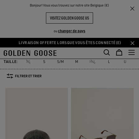
THE
Bonjour! Vous vous trouvez sur notre site Belgique (€)
Homme
Accessoires
UX
EXPÉRIENCES
COMMUNITY
ACCESSOIRES HOMME
VISITEZ GOLDEN GOOSE US
186 PRODUITS
changer de pays
ou
LIVRAISON OFFERTE LORSQUE VOUS ÊTES CONNECTÉ(E)
Skins
Lacets
Bas
Ceintures
Chapeaux
Lunettes
Bijoux
Aller
Aller
Skins
Lacets
Bas
Ceintures
Chapeaux
Lunettes
Bijou
au
au
contenu
contenu
TAILLE:
XS
S
S/M
M
M/L
L
U
principal
du
pied
FILTRER ET TRIER
de
page