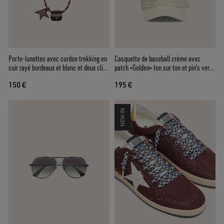
Porte-lunettes avec cordon trekking en
Casquette de baseball crème avec
cuir rayé bordeaux et blanc et deux clips
patch «Golden» ton sur ton et pin’s vert
floraux
en forme d’étoile
150 €
195 €
NEW IN