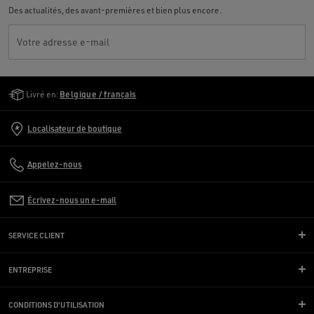
Des actualités, des avant-premières et bien plus encore.
Votre adresse e-mail
Golden Goose Services
Livré en:
Belgique / français
Localisateur de boutique
Appelez-nous
Écrivez-nous un e-mail
SERVICE CLIENT
ENTREPRISE
CONDITIONS D'UTILISATION