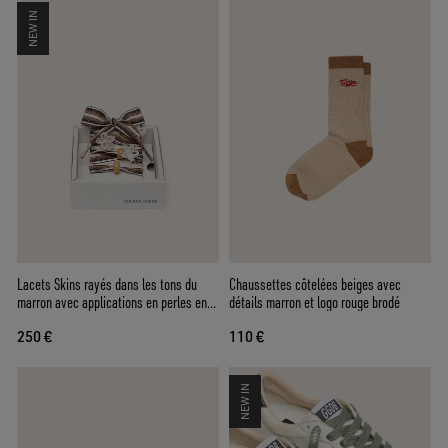
NEW IN
Lacets Skins rayés dans les tons du
Chaussettes côtelées beiges avec
marron avec applications en perles en
détails marron et logo rouge brodé
forme de fleur
250 €
110 €
NEW IN