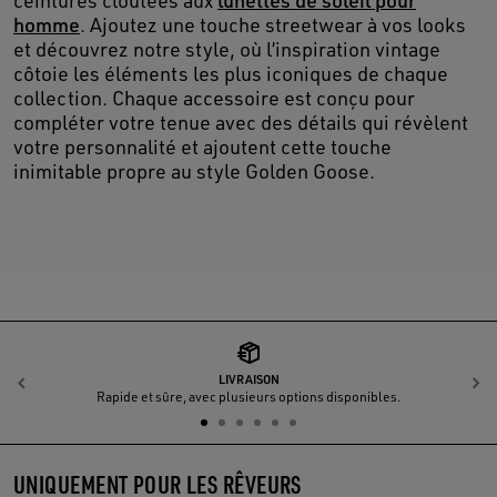
ceintures cloutées aux
lunettes de soleil pour
homme
. Ajoutez une touche streetwear à vos looks
et découvrez notre style, où l’inspiration vintage
côtoie les éléments les plus iconiques de chaque
collection. Chaque accessoire est conçu pour
compléter votre tenue avec des détails qui révèlent
votre personnalité et ajoutent cette touche
inimitable propre au style Golden Goose.
LIVRAISON
Précédent
S
Rapide et sûre, avec plusieurs options disponibles.
UNIQUEMENT POUR LES RÊVEURS