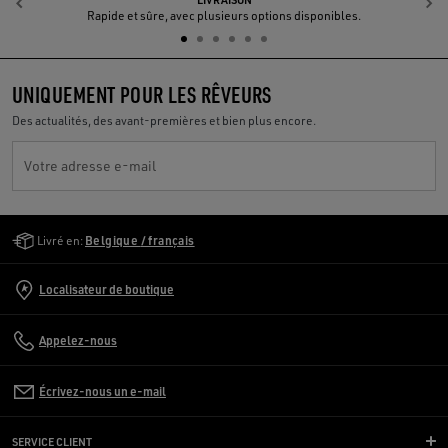
LIVRAISON
Précédent
S
Rapide et sûre, avec plusieurs options disponibles.
UNIQUEMENT POUR LES RÊVEURS
Des actualités, des avant-premières et bien plus encore.
Votre adresse e-mail
Golden Goose Services
Livré en:
Belgique / français
Localisateur de boutique
Appelez-nous
Écrivez-nous un e-mail
SERVICE CLIENT