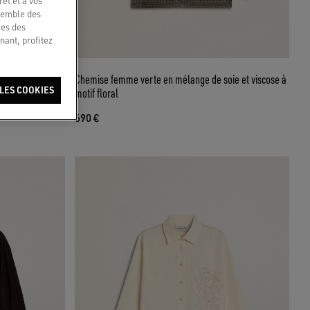
êt et à vos
nsemble des
res des
nant, profitez
 cristaux brodés
Chemise femme verte en mélange de soie et viscose à
LES COOKIES
motif floral
690 €