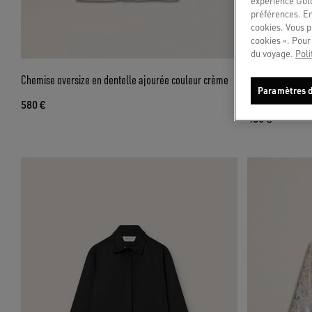
expérience Gold
préférences. En
cookies. Vous p
cookies ». Pour 
du voyage.
Poli
Chemise oversize en dentelle ajourée couleur crème
Chemise style p
Paramètres d
imprimé floral
580 €
480 €