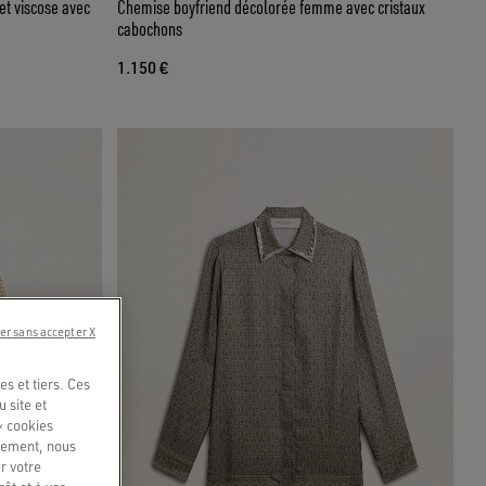
t viscose avec
Chemise boyfriend décolorée femme avec cristaux
cabochons
1.150 €
er sans accepter X
s et tiers. Ces
u site et
« cookies
quement, nous
r votre