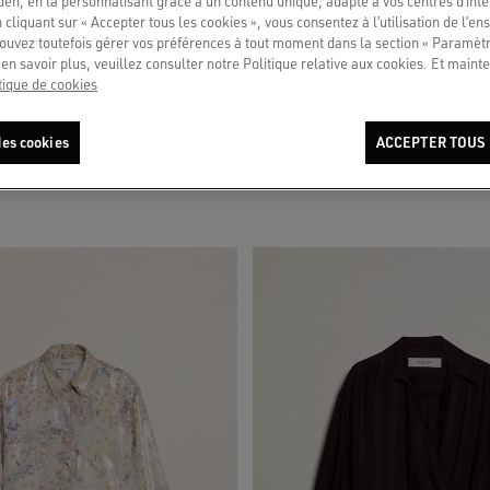
en, en la personnalisant grâce à un contenu unique, adapté à vos centres d’intér
 cliquant sur « Accepter tous les cookies », vous consentez à l’utilisation de l’e
ouvez toutefois gérer vos préférences à tout moment dans la section « Paramèt
en savoir plus, veuillez consulter notre Politique relative aux cookies. Et mainte
tique de cookies
yjama pour femme en soie mélangée à
Chemise écrue avec motif à rayures et
es cookies
ACCEPTER TOUS 
690 €