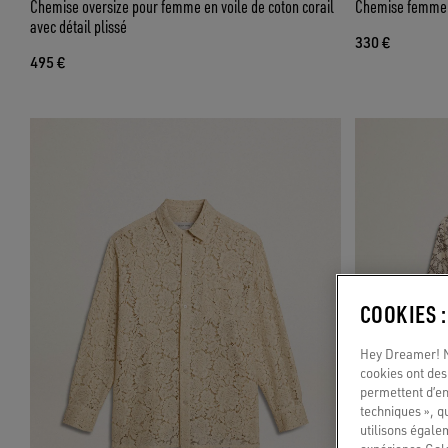
Chemise oversize pour femme en voile de coton corail
Chemise femme 
avec détail plissé
330 €
495 €
COOKIES 
Hey Dreamer! No
cookies ont des 
permettent d’en
techniques », q
utilisons égale