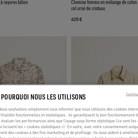
à rayures bâton
Chemise femme en mélange de coton e
col orné de cristaux
620 €
: POURQUOI NOUS LES UTILISONS
Continu
us souhaitons simplement vous informer que nous utilisons des cookies interne
finalités fonctionnelles et statistiques : ils garantissent le bon fonctionnement d
 évaluer les performances ainsi que l’usage sous forme statistique (ce sont les 
ui incluent les « cookies statistiques »). En outre, avec votre consentement uni
ment des cookies à des fins marketing et de profilage. Ils nous aident à améliore