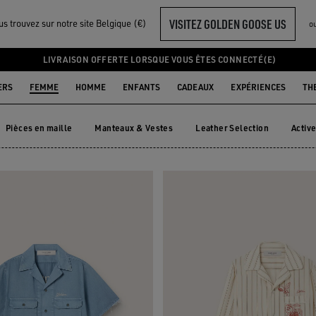
VISITEZ GOLDEN GOOSE US
s trouvez sur notre site Belgique (€)
o
FEMME
LIVRAISON OFFERTE LORSQUE VOUS ÊTES CONNECTÉ(E)
ERS
FEMME
HOMME
ENFANTS
CADEAUX
EXPÉRIENCES
TH
Pièces en maille
Manteaux & Vestes
Leather Selection
Activ
Pièces en maille
Manteaux & Vestes
Leather Selection
Acti