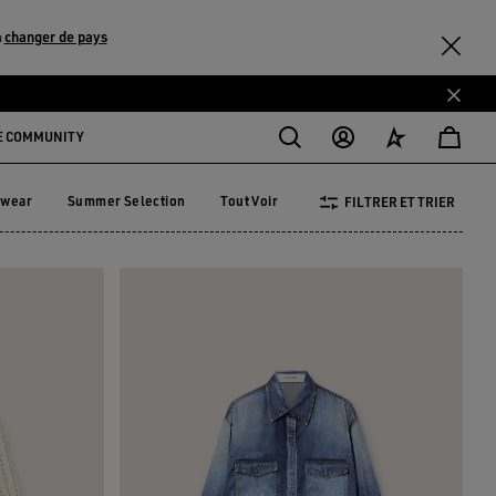
changer de pays
u
E COMMUNITY
ewear
Summer Selection
Tout Voir
FILTRER ET TRIER
vewear
Summer Selection