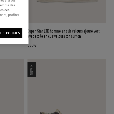
êt et à vos
nsemble des
res des
nant, profitez
avec étoile
Super-Star LTD homme en cuir velours ajouré vert
LES COOKIES
avec étoile en cuir velours ton sur ton
530 €
NEW IN