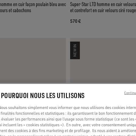
homme en cuir façon poulain bleu avec
Super-Star LTD homme en cuir velours 
elours et cabochons
et contrefort en cuir velours ciré rouge
570 €
NEW IN
: POURQUOI NOUS LES UTILISONS
Continu
us souhaitons simplement vous informer que nous utilisons des cookies interne
finalités fonctionnelles et statistiques : ils garantissent le bon fonctionnement d
 évaluer les performances ainsi que l’usage sous forme statistique (ce sont les 
ui incluent les « cookies statistiques »). En outre, avec votre consentement uni
ment des cookies à des fins marketing et de profilage. Ils nous aident à améliore