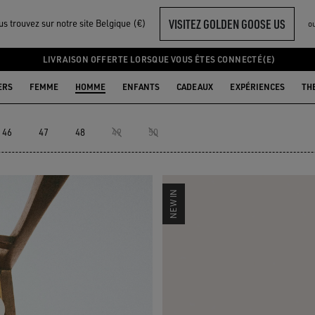
VISITEZ GOLDEN GOOSE US
s trouvez sur notre site Belgique (€)
o
TÉE HOMME
LIVRAISON OFFERTE LORSQUE VOUS ÊTES CONNECTÉ(E)
ERS
FEMME
HOMME
ENFANTS
CADEAUX
EXPÉRIENCES
TH
46
47
48
49
50
NEW IN