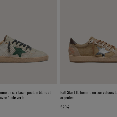
mme en cuir façon poulain blanc et
Ball Star LTD homme en cuir velours t
 avec étoile verte
argentée
520 €