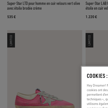
Super-Star LTD pour homme en cuir velours vert olive
Super-Star LAB 
avec étoile brodée crème
étoile en cuir v
535 €
1.220 €
LIMITED
LIMITED
COOKIES 
Hey Dreamer! No
cookies ont des 
permettent d’en
techniques », q
utilisons égale