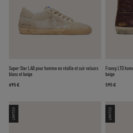
Super-Star LAB pour homme en résille et cuir velours
Francy LTD homm
blanc et beige
beige
695 €
595 €
LIMITED
LIMITED