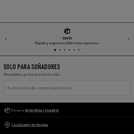
ENVÍO
Anterior
S
Rápido y seguro en diferentes opciones.
SOLO PARA SOÑADORES
Novedades, primicias y mucho más.
Tu dirección de correo electrónico
Golden Goose Services
Enviar a:
Argentina / español
Localizador de tiendas