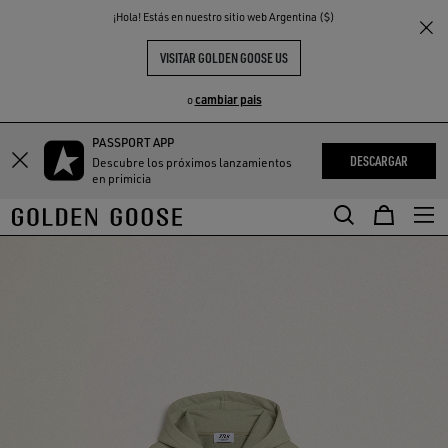
THE
¡Hola! Estás en nuestro sitio web Argentina ($)
S
EXPERIENCIAS
COMMUNITY
VISITAR GOLDEN GOOSE US
cambiar pais
o
PASSPORT APP
DESCARGAR
Descubre los próximos lanzamientos
en primicia