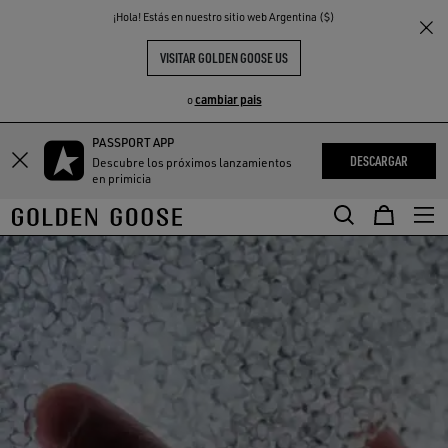
THE
¡Hola! Estás en nuestro sitio web Argentina ($)
S
EXPERIENCIAS
COMMUNITY
VISITAR GOLDEN GOOSE US
cambiar pais
o
PASSPORT APP
DESCARGAR
Descubre los próximos lanzamientos
en primicia