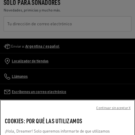
SOLO PARA SOÑADORES
Novedades, primicias y mucho más.
Tu dirección de correo electrónico
Golden Goose Services
Enviar a:
Argentina / español
Localizador de tiendas
Llámanos
Escríbenos un correo electrónico
ATENCIÓN AL CLIENTE
Continuar sin aceptar X
COOKIES: POR QUÉ LAS UTILIZAMOS
INFORMACIÓN DE LA EMPRESA
¡Hola, Dreamer! Solo queremos informarte de que utilizamos