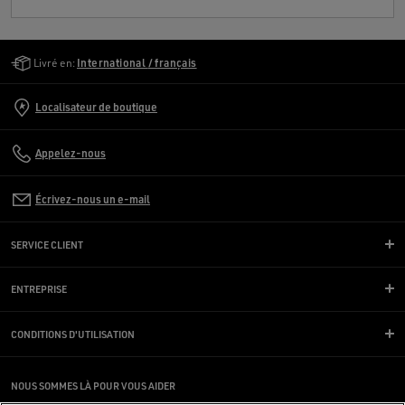
Golden Goose Services
Livré en:
International / français
Localisateur de boutique
Appelez-nous
Écrivez-nous un e-mail
SERVICE CLIENT
ENTREPRISE
CONDITIONS D'UTILISATION
NOUS SOMMES LÀ POUR VOUS AIDER