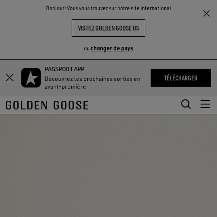
THE
Bonjour! Vous vous trouvez sur notre site International
UX
EXPÉRIENCES
COMMUNITY
VISITEZ GOLDEN GOOSE US
changer de pays
ou
PASSPORT APP
Aller
Aller
TÉLÉCHARGER
Découvrez les prochaines sorties en
au
au
avant-première
contenu
contenu
principal
du
pied
de
page