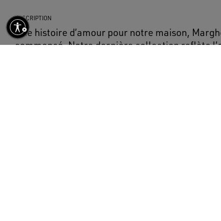
DESCRIPTION
Une histoire d’amour pour notre maison, Marghe
commencé. Notre dernière collection reflète l’e
natale, ses contrastes, son identité industriell
manufacturiers, en s’inspirant à la fois de l’éne
vêtements de travail et de l’essence raffinée de
traditionnelle. Ce sweat-shirt pour garçon à la
bleu violet se distingue par l’inscription Gold
sur le devant.
DÉTAILS
Article n°
GKP01402.P001749.50825
Collection Journey
Couleur : bleu violet