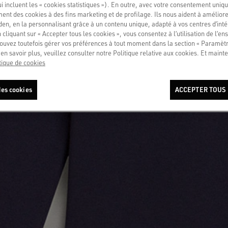
ui incluent les « cookies statistiques »). En outre, avec votre consentement uni
ment des cookies à des fins marketing et de profilage. Ils nous aident à améliore
en, en la personnalisant grâce à un contenu unique, adapté à vos centres d’intér
 cliquant sur « Accepter tous les cookies », vous consentez à l’utilisation de l’e
ouvez toutefois gérer vos préférences à tout moment dans la section « Paramèt
en savoir plus, veuillez consulter notre Politique relative aux cookies. Et mainte
tique de cookies
es cookies
ACCEPTER TOUS 