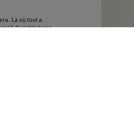
ra. Là où tout a
sprit de notre terre
e et ses paysages
rgie vibrante des
 la confection
 coupe regular en coton
en Goose formée de patchs