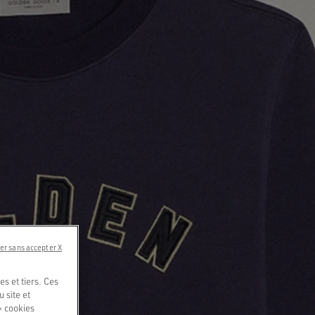
er sans accepter X
s et tiers. Ces
u site et
« cookies