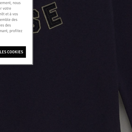
quement, nous
r votre
êt et à vos
nsemble des
res des
nant, profitez
LES COOKIES