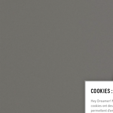
COOKIES 
Hey Dreamer! No
cookies ont des 
permettent d’en