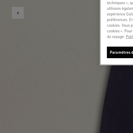
techniques », q
utilisons égale
expérience Gold
préférences. En
cookies. Vous p
cookies ». Pour 
du voyage.
Poli
Paramètres d