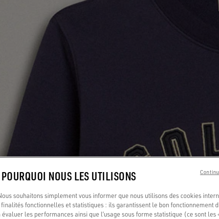
: POURQUOI NOUS LES UTILISONS
Continu
us souhaitons simplement vous informer que nous utilisons des cookies interne
finalités fonctionnelles et statistiques : ils garantissent le bon fonctionnement d
 évaluer les performances ainsi que l’usage sous forme statistique (ce sont les 