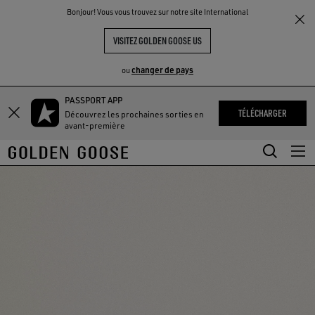
THE
Bonjour! Vous vous trouvez sur notre site International
UX
EXPÉRIENCES
COMMUNITY
VISITEZ GOLDEN GOOSE US
changer de pays
ou
PASSPORT APP
Aller
Aller
TÉLÉCHARGER
Découvrez les prochaines sorties en
au
au
avant-première
contenu
contenu
principal
du
pied
de
page