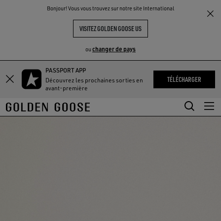
THE
Bonjour! Vous vous trouvez sur notre site International
UX
EXPÉRIENCES
COMMUNITY
VISITEZ GOLDEN GOOSE US
changer de pays
ou
PASSPORT APP
Aller
Aller
TÉLÉCHARGER
Découvrez les prochaines sorties en
au
au
avant-première
contenu
contenu
principal
du
pied
de
page