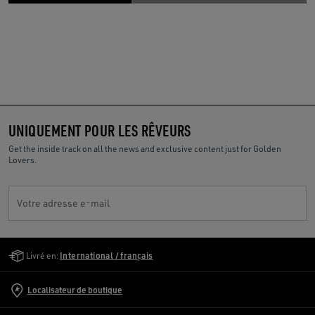
UNIQUEMENT POUR LES RÊVEURS
Get the inside track on all the news and exclusive content just for Golden
Lovers.
Votre adresse e-mail
Golden Goose Services
Livré en:
International / français
Localisateur de boutique