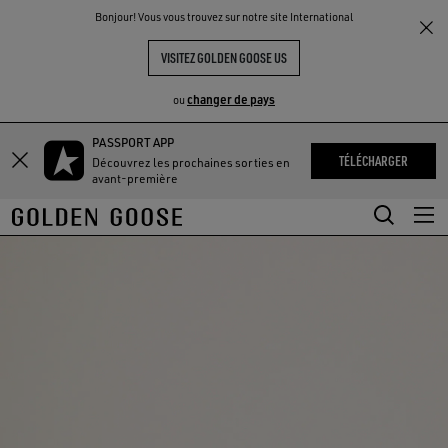
THE
Bonjour! Vous vous trouvez sur notre site International
UX
EXPÉRIENCES
COMMUNITY
VISITEZ GOLDEN GOOSE US
changer de pays
ou
PASSPORT APP
Aller
Aller
TÉLÉCHARGER
Découvrez les prochaines sorties en
au
au
avant-première
contenu
contenu
principal
du
pied
de
page