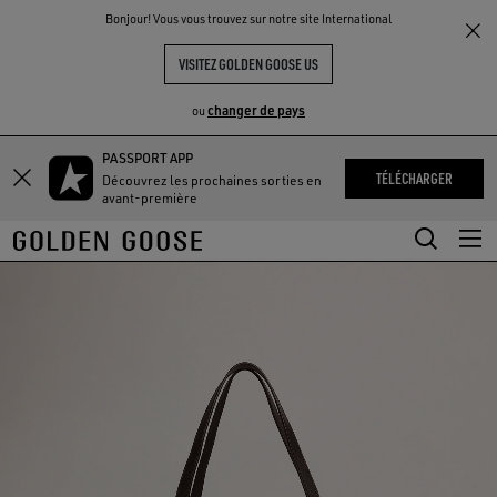
THE
Bonjour! Vous vous trouvez sur notre site International
UX
EXPÉRIENCES
COMMUNITY
VISITEZ GOLDEN GOOSE US
changer de pays
ou
PASSPORT APP
Aller
Aller
TÉLÉCHARGER
Découvrez les prochaines sorties en
au
au
avant-première
contenu
contenu
principal
du
pied
de
page