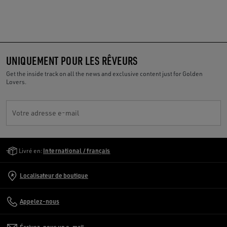
UNIQUEMENT POUR LES RÊVEURS
Get the inside track on all the news and exclusive content just for Golden
Lovers.
Votre adresse e-mail
Golden Goose Services
Livré en:
International / français
Localisateur de boutique
Appelez-nous