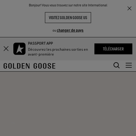
THE
Bonjour! Vous vous trouvez sur notre site International
UX
EXPÉRIENCES
COMMUNITY
VISITEZ GOLDEN GOOSE US
changer de pays
ou
PASSPORT APP
Aller
Aller
TÉLÉCHARGER
Découvrez les prochaines sorties en
au
au
avant-première
contenu
contenu
principal
du
pied
de
page