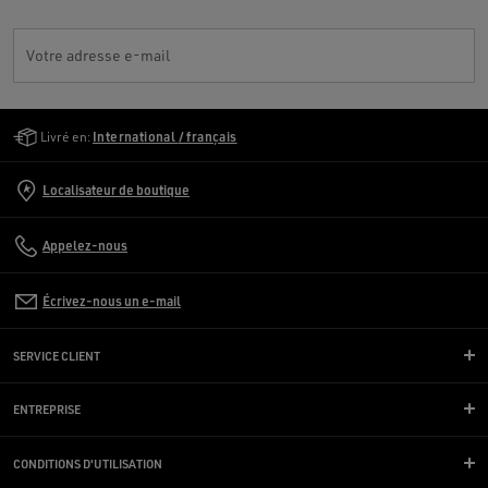
Votre adresse e-mail
Golden Goose Services
Livré en:
International / français
Localisateur de boutique
Appelez-nous
Écrivez-nous un e-mail
SERVICE CLIENT
ENTREPRISE
CONDITIONS D'UTILISATION