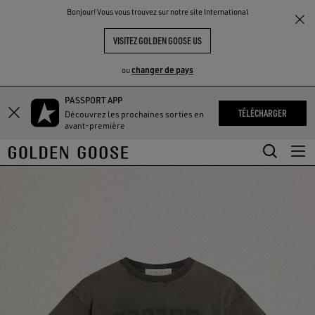
THE
Bonjour! Vous vous trouvez sur notre site International
UX
EXPÉRIENCES
COMMUNITY
VISITEZ GOLDEN GOOSE US
changer de pays
ou
PASSPORT APP
Aller
Aller
TÉLÉCHARGER
Découvrez les prochaines sorties en
au
au
avant-première
contenu
contenu
principal
du
pied
de
page