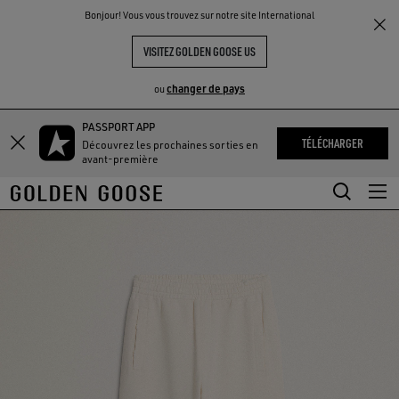
THE
Bonjour! Vous vous trouvez sur notre site International
UX
EXPÉRIENCES
COMMUNITY
VISITEZ GOLDEN GOOSE US
changer de pays
ou
PASSPORT APP
Aller
Aller
TÉLÉCHARGER
Découvrez les prochaines sorties en
au
au
avant-première
contenu
contenu
principal
du
pied
de
page