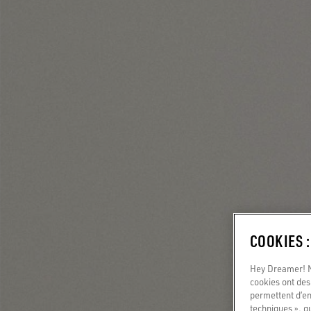
COOKIES 
Hey Dreamer! No
cookies ont des 
permettent d’en
techniques », q