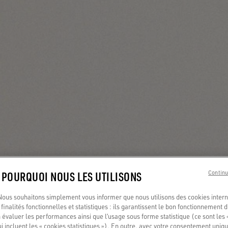
: POURQUOI NOUS LES UTILISONS
Continu
us souhaitons simplement vous informer que nous utilisons des cookies interne
finalités fonctionnelles et statistiques : ils garantissent le bon fonctionnement d
 évaluer les performances ainsi que l’usage sous forme statistique (ce sont les 
ui incluent les « cookies statistiques »). En outre, avec votre consentement uni