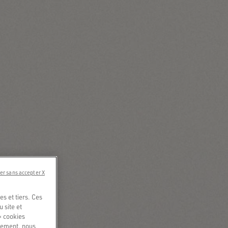
er sans accepter X
s et tiers. Ces
u site et
« cookies
quement, nous