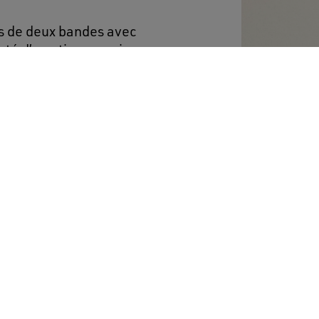
es de deux bandes avec
té d’une tige en cuir
ontrefort en daim bleu
 viscose