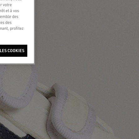
r votre
êt et à vos
nsemble des
res des
nant, profitez
LES COOKIES