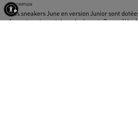
DESCRIPTION
Nos sneakers June en version Junior sont doté
fermeture à scratch sur le devant. Ce modèle do
nappa blanc se distingue par une étoile et un c
foncé.
DÉTAILS
Article n°
GJF00386.F003322.10357
Tige en cuir nappa blanc
Étoile en daim bleu foncé
Contrefort en daim bleu foncé
Fermeture à scratch
Traitement vintage
Tige : 92 % cuir ovin, 8 % cuir de bovin
Doublure : 48 % polyuréthane textile, 37 % cuir de bovin, 15 %
Semelle : 100 % caoutchouc