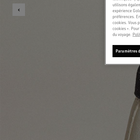
utilisons égale
expérience Gold
préférences. En
cookies. Vous p
cookies ». Pour 
du voyage.
Poli
Paramètres d