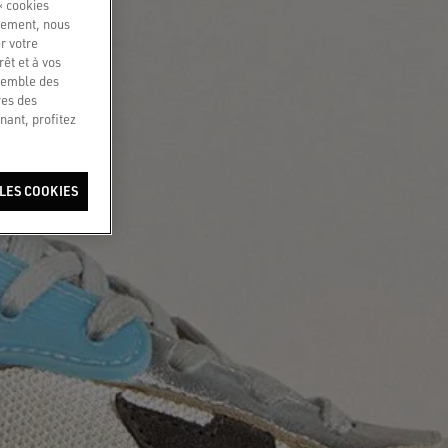
« cookies
quement, nous
r votre
êt et à vos
nsemble des
res des
nant, profitez
LES COOKIES