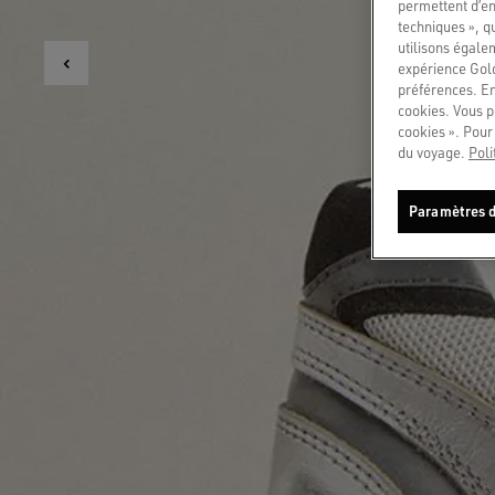
permettent d’en
techniques », q
utilisons égale
expérience Gold
préférences. En
cookies. Vous p
cookies ». Pour 
du voyage.
Poli
Paramètres d