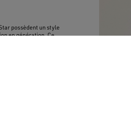
Star possèdent un style
ion en génération. Ce
che et en cuir lamé
d’un contrefort en daim
lle bicolore et les lacets