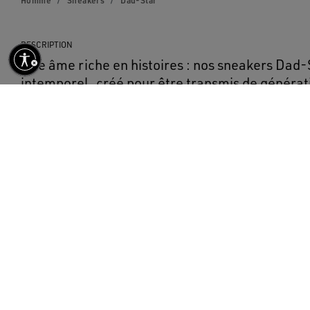
Homme
Sneakers
Dad-Star
DESCRIPTION
Une âme riche en histoires : nos sneakers Dad-
intemporel, créé pour être transmis de générat
modèle se distingue par une tige en résille blan
argenté, rehaussée d’une étoile en cuir noir et 
noir. Les passants pour lacets bleu ciel, la seme
gris froid apportent la touche finale.
DÉTAILS
Article n°
GMF00884.F007463.70287
Tige en résille blanche et cuir lamé argenté
Étoile en cuir noir
Contrefort en daim noir
Œillets bleu ciel