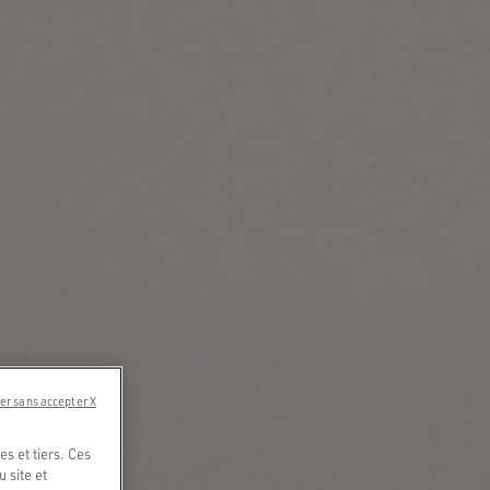
er sans accepter X
s et tiers. Ces
u site et