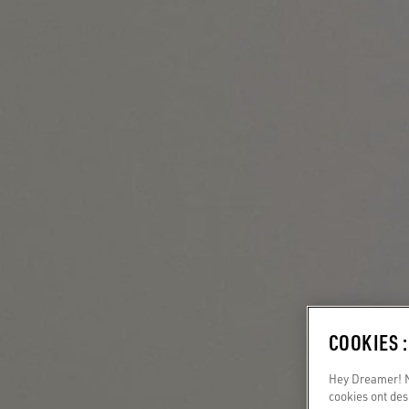
COOKIES 
Hey Dreamer! No
cookies ont des 