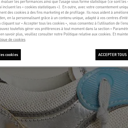
 évaluer les performances ainsi que l’usage sous forme statistique (ce sont les 
ui incluent les « cookies statistiques »). En outre, avec votre consentement uni
ment des cookies à des fins marketing et de profilage. Ils nous aident à améliore
en, en la personnalisant grâce à un contenu unique, adapté à vos centres d’intér
 cliquant sur « Accepter tous les cookies », vous consentez à l’utilisation de l’e
ouvez toutefois gérer vos préférences à tout moment dans la section « Paramèt
en savoir plus, veuillez consulter notre Politique relative aux cookies. Et mainte
tique de cookies
es cookies
ACCEPTER TOUS 