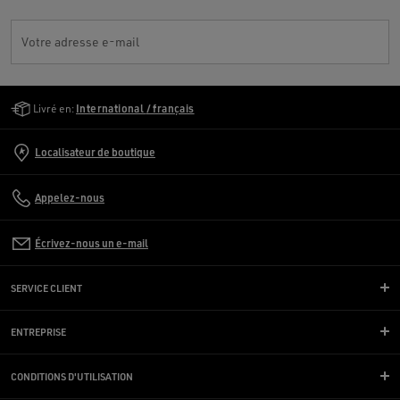
Votre adresse e-mail
Golden Goose Services
Livré en:
International / français
Localisateur de boutique
Appelez-nous
Écrivez-nous un e-mail
SERVICE CLIENT
ENTREPRISE
CONDITIONS D'UTILISATION