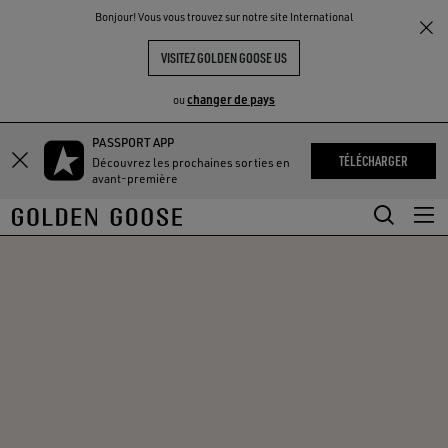
THE
Bonjour! Vous vous trouvez sur notre site International
UX
EXPÉRIENCES
COMMUNITY
VISITEZ GOLDEN GOOSE US
changer de pays
ou
PASSPORT APP
Aller
Aller
TÉLÉCHARGER
Découvrez les prochaines sorties en
au
au
avant-première
contenu
contenu
principal
du
pied
de
page