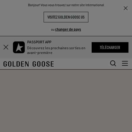
THE
Bonjour! Vous vous trouvez sur notre site International
UX
EXPÉRIENCES
COMMUNITY
VISITEZ GOLDEN GOOSE US
changer de pays
ou
PASSPORT APP
Aller
Aller
TÉLÉCHARGER
Découvrez les prochaines sorties en
au
au
avant-première
contenu
contenu
principal
du
pied
de
page