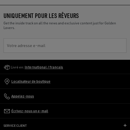
UNIQUEMENT POUR LES RÊVEURS
Get the inside track on all the news and exclusive content just for Golden
Lovers.
Votre adresse e-mail
Golden Goose Services
Livré en:
International / français
Localisateur de boutique
Appelez-nous
Écrivez-nous un e-mail
SERVICE CLIENT