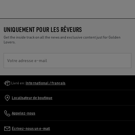
UNIQUEMENT POUR LES RÊVEURS
Get the inside track on all the news and exclusive content just for Golden
Lovers.
Votre adresse e-mail
Golden Goose Services
Livré en:
International / français
Localisateur de boutique
Appelez-nous
Écrivez-nous un e-mail