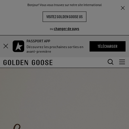
THE
Bonjour! Vous vous trouvez sur notre site International
UX
EXPÉRIENCES
COMMUNITY
VISITEZ GOLDEN GOOSE US
changer de pays
ou
PASSPORT APP
Aller
Aller
TÉLÉCHARGER
Découvrez les prochaines sorties en
au
au
avant-première
contenu
contenu
principal
du
pied
de
page