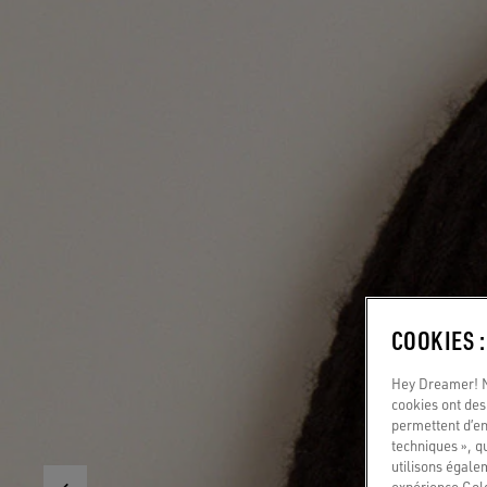
COOKIES 
Hey Dreamer! No
cookies ont des 
permettent d’en
techniques », q
utilisons égale
expérience Gold