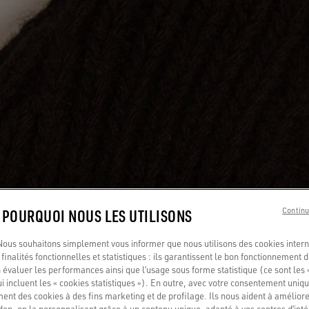
: POURQUOI NOUS LES UTILISONS
Continu
us souhaitons simplement vous informer que nous utilisons des cookies interne
finalités fonctionnelles et statistiques : ils garantissent le bon fonctionnement d
 évaluer les performances ainsi que l’usage sous forme statistique (ce sont les 
ui incluent les « cookies statistiques »). En outre, avec votre consentement uni
ment des cookies à des fins marketing et de profilage. Ils nous aident à améliore
en, en la personnalisant grâce à un contenu unique, adapté à vos centres d’intér