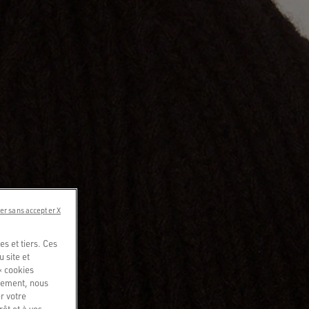
er sans accepter X
s et tiers. Ces
u site et
« cookies
quement, nous
r votre
êt et à vos