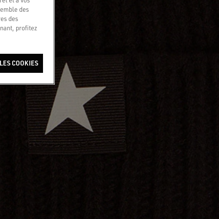
nsemble des
res des
nant, profitez
LES COOKIES