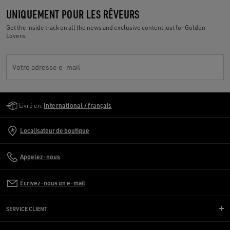
UNIQUEMENT POUR LES RÊVEURS
Get the inside track on all the news and exclusive content just for Golden
Lovers.
Votre adresse e-mail
Golden Goose Services
Livré en:
International / français
Localisateur de boutique
Appelez-nous
Écrivez-nous un e-mail
SERVICE CLIENT