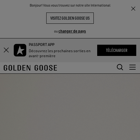
THE
Bonjour! Vous vous trouvez sur notre site International
UX
EXPÉRIENCES
COMMUNITY
VISITEZ GOLDEN GOOSE US
changer de pays
ou
PASSPORT APP
Aller
Aller
TÉLÉCHARGER
Découvrez les prochaines sorties en
au
au
avant-première
contenu
contenu
principal
du
pied
de
page