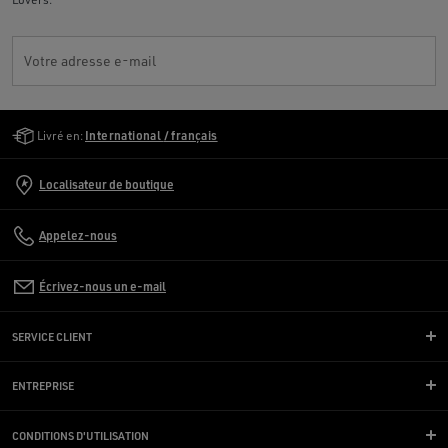
Votre adresse e-mail
Golden Goose Services
Livré en:
International / français
Localisateur de boutique
Appelez-nous
Écrivez-nous un e-mail
SERVICE CLIENT
ENTREPRISE
CONDITIONS D'UTILISATION