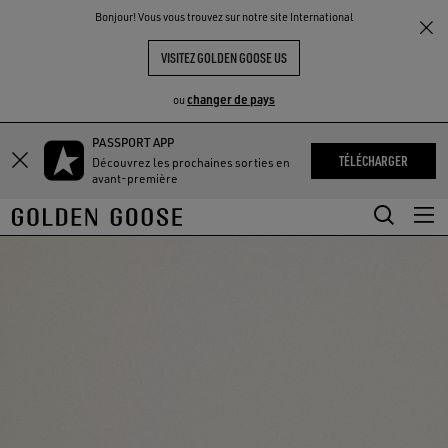
THE
Bonjour! Vous vous trouvez sur notre site International
UX
EXPÉRIENCES
COMMUNITY
VISITEZ GOLDEN GOOSE US
changer de pays
ou
PASSPORT APP
Aller
Aller
TÉLÉCHARGER
Découvrez les prochaines sorties en
au
au
avant-première
contenu
contenu
principal
du
pied
de
page