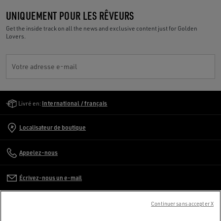
UNIQUEMENT POUR LES RÊVEURS
Get the inside track on all the news and exclusive content just for Golden
Lovers.
Votre adresse e-mail
Golden Goose Services
Livré en:
International / français
Localisateur de boutique
Appelez-nous
Écrivez-nous un e-mail
SERVICE CLIENT
Continuer sans accepter X