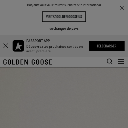
THE
Bonjour! Vous vous trouvez sur notre site International
UX
EXPÉRIENCES
COMMUNITY
VISITEZ GOLDEN GOOSE US
changer de pays
ou
PASSPORT APP
Aller
Aller
TÉLÉCHARGER
Découvrez les prochaines sorties en
au
au
avant-première
contenu
contenu
principal
du
pied
de
page