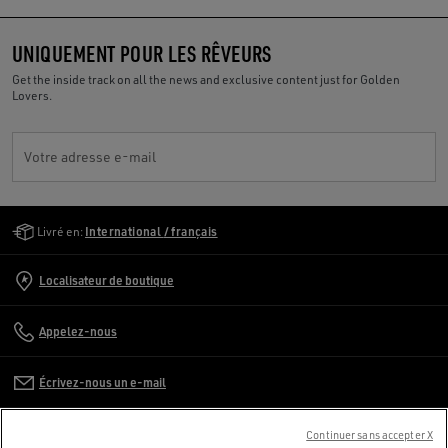
UNIQUEMENT POUR LES RÊVEURS
Get the inside track on all the news and exclusive content just for Golden
Lovers.
Votre adresse e-mail
Golden Goose Services
Livré en:
International / français
Localisateur de boutique
Appelez-nous
Écrivez-nous un e-mail
SERVICE CLIENT
Continuer sans accepter X