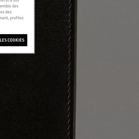
nsemble des
res des
nant, profitez
LES COOKIES