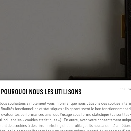
: POURQUOI NOUS LES UTILISONS
Continu
us souhaitons simplement vous informer que nous utilisons des cookies interne
finalités fonctionnelles et statistiques : ils garantissent le bon fonctionnement d
 évaluer les performances ainsi que l’usage sous forme statistique (ce sont les 
ui incluent les « cookies statistiques »). En outre, avec votre consentement uni
ment des cookies à des fins marketing et de profilage. Ils nous aident à améliore
en, en la personnalisant grâce à un contenu unique, adapté à vos centres d’intér