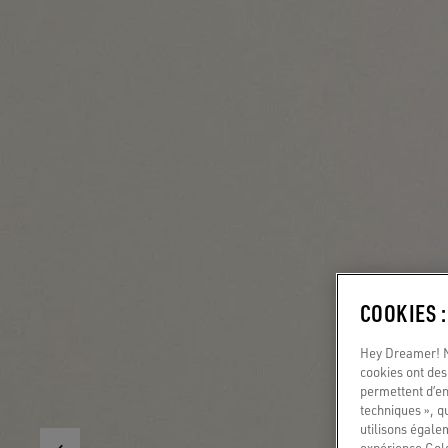
COOKIES 
Hey Dreamer! No
cookies ont des 
permettent d’en
techniques », q
utilisons égale
expérience Gold