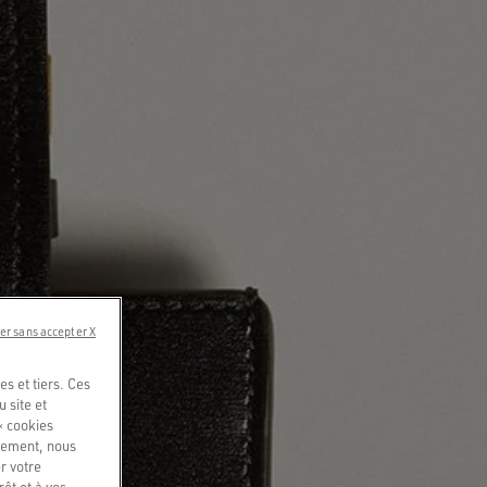
er sans accepter X
s et tiers. Ces
u site et
« cookies
quement, nous
r votre
êt et à vos