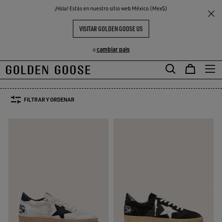
THE
¡Hola! Estás en nuestro sitio web México (Mex$)
Hombre
Imprescindible
S
EXPERIENCIAS
COMMUNITY
TENIS ESENCIALES HOMBRE
VISITAR GOLDEN GOOSE US
54 PRODUCTOS
cambiar pais
o
TALLA:
39
40
41
42
43
44
45
FILTRAR Y ORDENAR