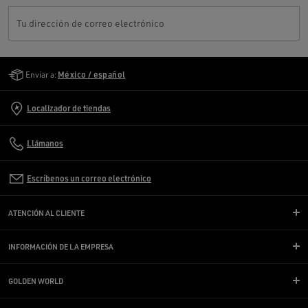
Tu dirección de correo electrónico
Golden Goose Services
Enviar a:
México / español
Localizador de tiendas
Llámanos
Escríbenos un correo electrónico
ATENCIÓN AL CLIENTE
INFORMACIÓN DE LA EMPRESA
GOLDEN WORLD