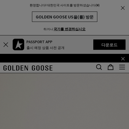
환영합니다! 대한민국 사이트를 방문하셨습니다(₩)
THE
MUNITY
GOLDEN GOOSE US을(를) 방문
국가를 변경하십시오
하거나
PASSPORT APP
기
꼬
다운로드
출시 예정 상품 사전 공개
본
리
콘
말
텐
콘
츠
텐
로
츠
건
로
너
건
뛰
너
기
뛰
기