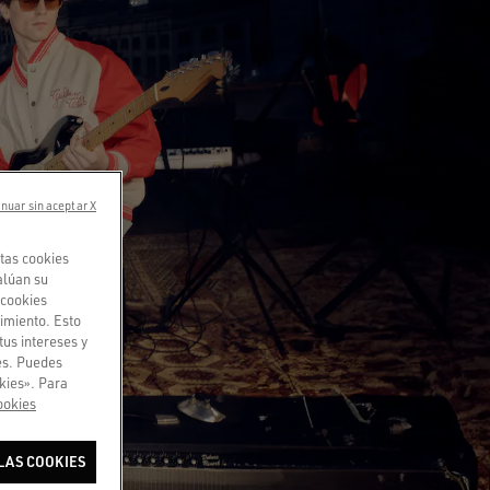
nuar sin aceptar X
tas cookies
alúan su
«cookies
imiento. Esto
tus intereses y
ies. Puedes
kies». Para
ookies
LAS COOKIES