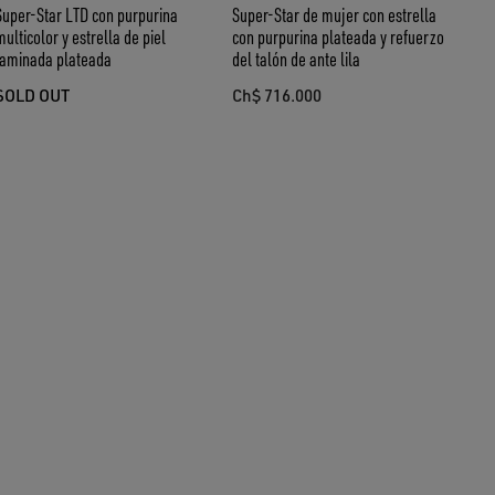
Super-Star LTD con purpurina
Super-Star de mujer con estrella
ulticolor y estrella de piel
con purpurina plateada y refuerzo
laminada plateada
del talón de ante lila
SOLD OUT
Ch$ 716.000