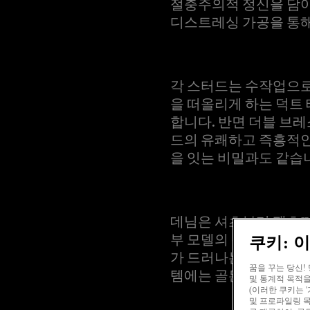
절충주의적 정신을 담아
디스트레싱 가공을 통해
각 스터드는 수작업으로
을 떠올리게 하는 덕트
합니다. 반면 더블 브
드의 유쾌하고 즉흥적인
을 잇는 비밀과도 같습
데님은 셔츠부터 팬츠까
부 모델의 경우 허리 
쿠키: 
가 드러나는 컨트래스팅
꿈을 꾸는 당신!
템에는 골든 러버를 비
및 통계적 목적을
(이러한 쿠키는 
및 프로파일링 목