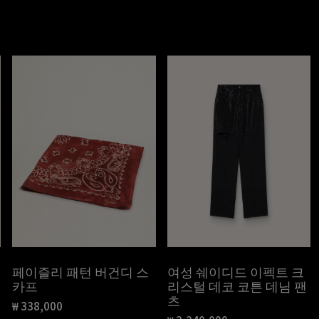
페이즐리 패턴 버건디 스
여성 쉐이디드 이펙트 크
카프
리스털 데코 코튼 데님 팬
츠
₩ 338,000
현재 가격 ₩ 338,000