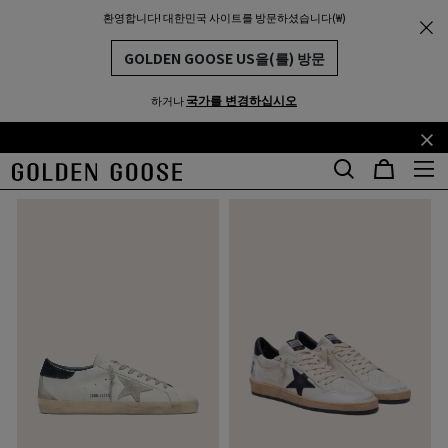
환영합니다! 대한민국 사이트를 방문하셨습니다(₩)
남성
CO-CREATION FOR HIM
THE
MUNITY
CO-CREATION FOR HIM
GOLDEN GOOSE US을(를) 방문
47개 제품
국가를 변경하십시오
하거나
기
꼬
필터 및 분류
본
리
콘
말
텐
콘
츠
텐
로
츠
건
로
너
건
뛰
너
기
뛰
기