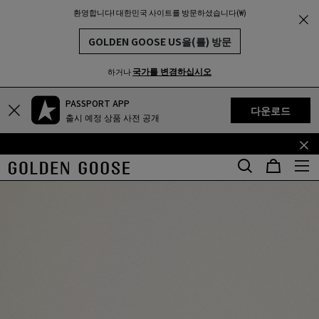
환영합니다! 대한민국 사이트를 방문하셨습니다(₩)
THE
MUNITY
GOLDEN GOOSE US을(를) 방문
국가를 변경하십시오
하거나
PASSPORT APP
기
꼬
다운로드
출시 예정 상품 사전 공개
본
리
콘
말
텐
콘
츠
텐
로
츠
건
로
너
건
뛰
너
기
뛰
기