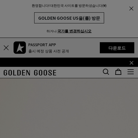
환영합니다! 대한민국 사이트를 방문하셨습니다(₩)
THE
MUNITY
GOLDEN GOOSE US을(를) 방문
국가를 변경하십시오
하거나
PASSPORT APP
기
꼬
다운로드
출시 예정 상품 사전 공개
본
리
콘
말
텐
콘
츠
텐
로
츠
건
로
너
건
뛰
너
기
뛰
기