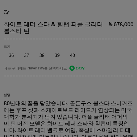
화이트 레더 스타 & 힐탭 퍼플 글리터
₩ 678,000
볼스타 틴
크기:
36
37
38
39
40
다음 구매에는 Naver Pay를 선택하세요
설명
80년대의 꿈을 담았습니다. 골든구스 볼스타 스니커즈
에는 후프 샷과 스케이트보드 라이드가 연상되는 미국
대학가 분위기가 담겨 있습니다. 퍼플 글리터 어퍼의
이 틴 버전 모델은 화이트 레더 스타와 힐탭이 특징입
니다. 화이트 레더 벨크로 여밈, 폭싱에 스마일리 디테
일이 깔끔하게 마무리해 줍니다. 아름다움은 절대 유행