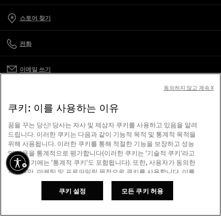
스토어 찾기
전화
이메일 쓰기
동의하지 않고 계속 X
고객 관리
쿠키: 이를 사용하는 이유
기업
꿈을 꾸는 당신! 당사는 자사 및 제삼자 쿠키를 사용하고 있음을 알려
드립니다. 이러한 쿠키는 다음과 같이 기능적 목적 및 통계적 목적을
위해 사용됩니다. 이러한 쿠키를 통해 적절한 기능을 보장하고 성능
이용 약관
및 사용을 통계적으로 평가합니다(이러한 쿠키는 '기술적 쿠키'라고
하며, 여기에는 '통계적 쿠키'도 포함됩니다). 또한, 사용자가 동의한
경우에만, 마케팅 및 프로파일링 목적으로 쿠키를 사용합니다. 이를
저희가 도와드리겠습니다
통해 고객님의 관심 사항 및 선호도에 개인 맞춤화된 유니크한 콘텐
스크린 리더를 사용하는 도중 문제가 생겼나요?
츠를 제공하여, 골든 이용 경험을 한층 더 향상하도록 해줍니다. '모
쿠키 설정
모든 쿠키 허용
소식 받기
장바구니에 추가
든 쿠키 허용'을 클릭하면 모든 쿠키를 사용하는 데 동의하게 됩니다.
"쿠키 설정" 섹션에 방문해 언제든 사용자 선호 사항을 관리하실 수
있습니다. 자세한 정보는 골든구스 쿠키 정책을 참조하시기 바랍니