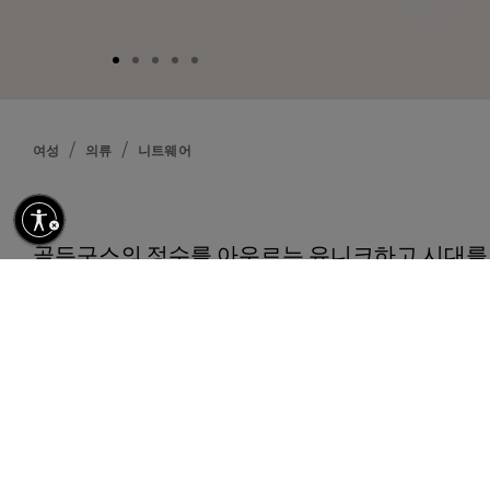
여성
의류
니트웨어
설명
골든구스의 정수를 아우르는 유니크하고 시대를 
상 생활을 함께하며 좋을 때나 나쁠 때나, 궂을 
을 지키도록 디자인하였습니다. 블랙 울 소재의 
웨터는 레드 색상의 정교한 자수 G가 들어간 탈
특징입니다.
세부 사항
상품 n.
GWP00952.P000665.90100