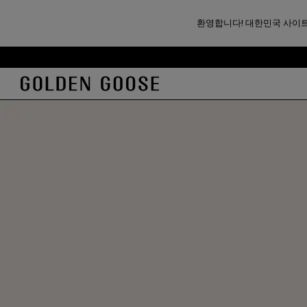
환영합니다! 대한민국 사이트
기
꼬
본
리
콘
말
텐
콘
츠
텐
로
츠
건
로
너
건
뛰
너
기
뛰
기