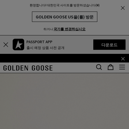
환영합니다! 대한민국 사이트를 방문하셨습니다(₩)
THE
MUNITY
GOLDEN GOOSE US을(를) 방문
국가를 변경하십시오
하거나
PASSPORT APP
기
꼬
다운로드
출시 예정 상품 사전 공개
본
리
콘
말
텐
콘
츠
텐
로
츠
건
로
너
건
뛰
너
기
뛰
기