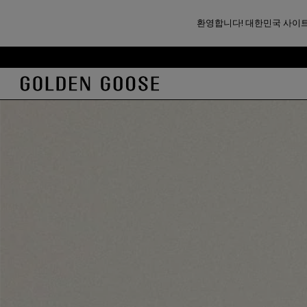
환영합니다! 대한민국 사이트
기
꼬
본
리
콘
말
텐
콘
츠
텐
로
츠
건
로
너
건
뛰
너
기
뛰
기