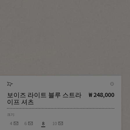
보이즈 라이트 블루 스트라
₩ 248,000
이프 셔츠
크기:
4
6
8
10