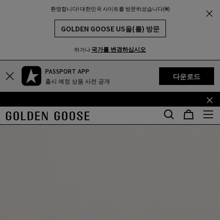
환영합니다! 대한민국 사이트를 방문하셨습니다(₩)
THE
MUNITY
GOLDEN GOOSE US을(를) 방문
국가를 변경하십시오
하거나
PASSPORT APP
기
꼬
다운로드
출시 예정 상품 사전 공개
본
리
콘
말
텐
콘
츠
텐
로
츠
건
로
너
건
뛰
너
기
뛰
기