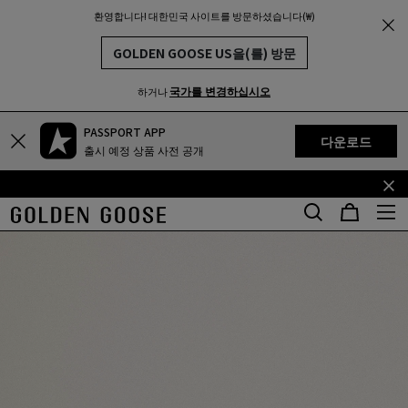
환영합니다! 대한민국 사이트를 방문하셨습니다(₩)
THE
MUNITY
GOLDEN GOOSE US을(를) 방문
국가를 변경하십시오
하거나
PASSPORT APP
기
꼬
다운로드
출시 예정 상품 사전 공개
본
리
콘
말
텐
콘
츠
텐
로
츠
건
로
너
건
뛰
너
기
뛰
기