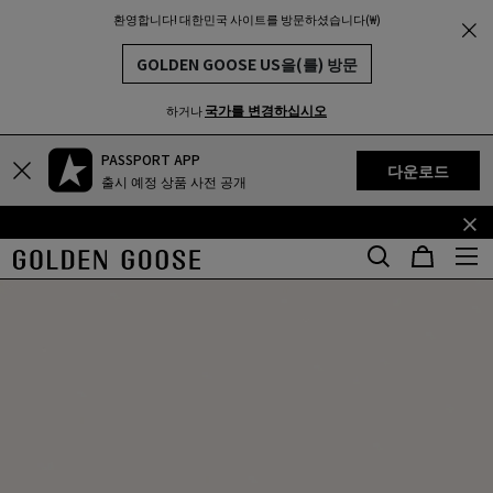
환영합니다! 대한민국 사이트를 방문하셨습니다(₩)
THE
MUNITY
GOLDEN GOOSE US을(를) 방문
국가를 변경하십시오
하거나
PASSPORT APP
기
꼬
다운로드
출시 예정 상품 사전 공개
본
리
콘
말
텐
콘
츠
텐
로
츠
건
로
너
건
뛰
너
기
뛰
기