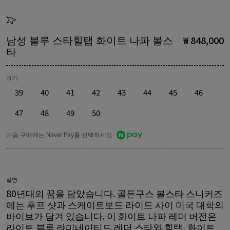
남성 블루 스타힐탭 화이트 나파 볼스
₩ 848,000
타
크기:
39
40
41
42
43
44
45
46
47
48
49
50
다음 구매에는 Naver Pay를 선택하세요
설명
80년대의 꿈을 담았습니다. 골든구스 볼스타 스니커즈
에는 후프 샷과 스케이트보드 라이드 사이 미국 대학의
바이브가 담겨 있습니다. 이 화이트 나파 레더 버전은
라이트 블루 라미네이티드 레더 스타와 힐탭, 화이트