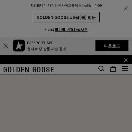
환영합니다! 대한민국 사이트를 방문하셨습니다(₩)
THE
MUNITY
GOLDEN GOOSE US을(를) 방문
국가를 변경하십시오
하거나
PASSPORT APP
기
꼬
다운로드
출시 예정 상품 사전 공개
본
리
콘
말
텐
콘
츠
텐
로
츠
건
로
너
건
뛰
너
기
뛰
기