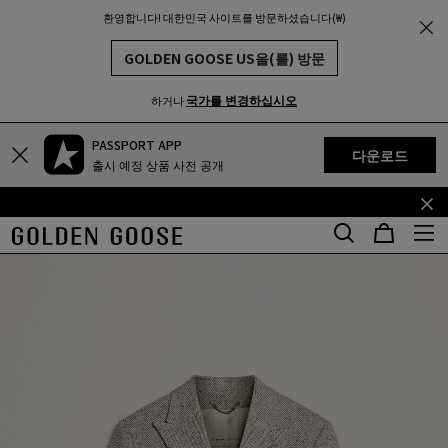
환영합니다! 대한민국 사이트를 방문하셨습니다(₩)
THE
MUNITY
GOLDEN GOOSE US을(를) 방문
국가를 변경하십시오
하거나
PASSPORT APP
기
꼬
다운로드
출시 예정 상품 사전 공개
본
리
콘
말
텐
콘
츠
텐
로
츠
건
로
너
건
뛰
너
기
뛰
기