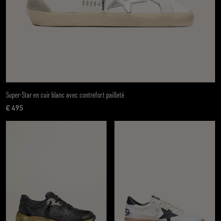
Super-Star en cuir blanc avec contrefort pailleté
€ 495
prix actuel € 495