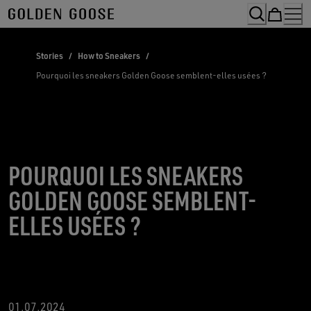
Skip
to
Content
Stories
/
How to Sneakers
/
Pourquoi les sneakers Golden Goose semblent-elles usées ?
POURQUOI LES SNEAKERS
GOLDEN GOOSE SEMBLENT-
ELLES USÉES ?
01.07.2024