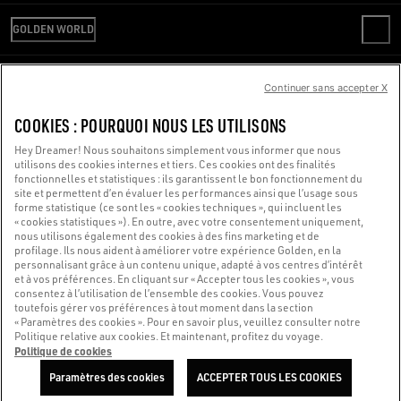
VÉRIFIER VOTRE COMMANDE
WE ARE GOLDEN
LIVRAISON
GOLDEN WORLD
CODE ÉTHIQUE
RETOURS
DURABILITÉ
RÉPARATION EN LIGNE
PAIEMENT
CARRIÈRES
SERVICE DE PRESSE
Continuer sans accepter X
GUIDE DES TAILLES
NOUS SOMMES LÀ POUR VOUS AIDER
SERVICE DE PRESSE
CONDITIONS DE VENTE
Vous utilisez un lecteur d’écran et vous rencontrez des difficultés ?
COOKIES : POURQUOI NOUS LES UTILISONS
CONDITIONS D’UTILISATION
POLITIQUE DE CONFIDENTIALITÉ
Contactez-nous
Hey Dreamer! Nous souhaitons simplement vous informer que nous
utilisons des cookies internes et tiers. Ces cookies ont des finalités
COOKIES
fonctionnelles et statistiques : ils garantissent le bon fonctionnement du
PARAMÈTRES DES COOKIES
site et permettent d’en évaluer les performances ainsi que l’usage sous
forme statistique (ce sont les « cookies techniques », qui incluent les
AGEC LAW
Made with ❤ in Venice.
« cookies statistiques »). En outre, avec votre consentement uniquement,
nous utilisons également des cookies à des fins marketing et de
Golden Goose S.p.A. ©2026 - Tous droits réservés.
Plus d'infos
profilage. Ils nous aident à améliorer votre expérience Golden, en la
personnalisant grâce à un contenu unique, adapté à vos centres d’intérêt
et à vos préférences. En cliquant sur « Accepter tous les cookies », vous
consentez à l’utilisation de l’ensemble des cookies. Vous pouvez
toutefois gérer vos préférences à tout moment dans la section
« Paramètres des cookies ». Pour en savoir plus, veuillez consulter notre
Politique relative aux cookies. Et maintenant, profitez du voyage.
Politique de cookies
Paramètres des cookies
ACCEPTER TOUS LES COOKIES