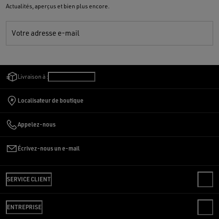
Actualités, aperçus et bien plus encore.
Votre adresse e-mail
Livraison à :
France
/
Français
Localisateur de boutique
Appelez-nous
Écrivez-nous un e-mail
SERVICE CLIENT
CONTACTS
ENTREPRISE
FAQ