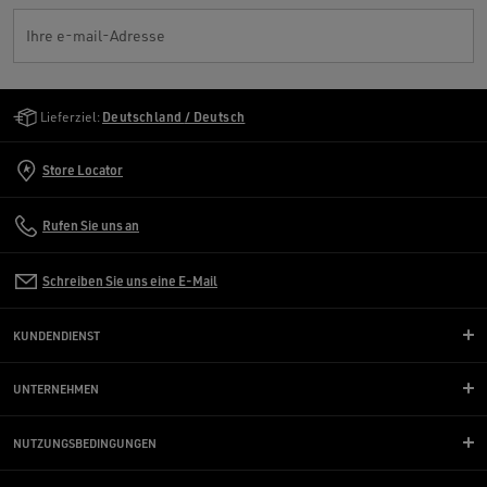
Ihre e-mail-Adresse
Golden Goose Services
Lieferziel:
Deutschland / Deutsch
Store Locator
Rufen Sie uns an
Schreiben Sie uns eine E-Mail
KUNDENDIENST
UNTERNEHMEN
NUTZUNGSBEDINGUNGEN