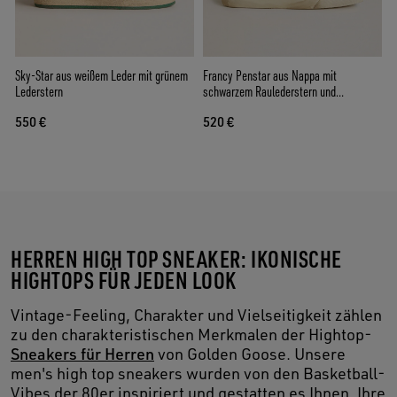
Sky-Star aus weißem Leder mit grünem
Francy Penstar aus Nappa mit
Lederstern
schwarzem Raulederstern und
Baumwolle an der Fersenpartie
550 €
520 €
HERREN HIGH TOP SNEAKER: IKONISCHE
HIGHTOPS FÜR JEDEN LOOK
Vintage-Feeling, Charakter und Vielseitigkeit zählen
zu den charakteristischen Merkmalen der Hightop-
Sneakers für Herren
von Golden Goose. Unsere
men's high top sneakers wurden von den Basketball-
Vibes der 80er inspiriert und gestatten es Ihnen, Ihre