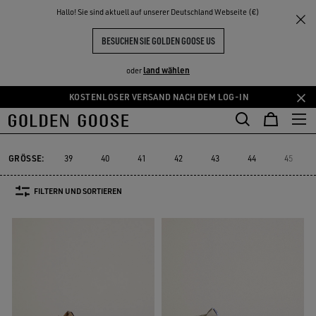
THE
Hallo! Sie sind aktuell auf unserer Deutschland Webseite (€)
Herren
Sneakers
Slide
NKE
ERLEBNISSE
COMMUNITY
SLIDE FÜR HERREN
BESUCHEN SIE GOLDEN GOOSE US
10 PRODUKTE
land wählen
oder
KOSTENLOSER VERSAND NACH DEM LOG-IN
Zum
Zum
Hauptinhalt
Footer-
Slide
Forty2
GGDB Classics
Francy
Starter
Lightstar
Forty2
GGDB Classics
Francy
Starter
Lightstar
Slide
springen
Inhalt
springen
GRÖSSE:
39
40
41
42
43
44
45
FILTERN UND SORTIEREN