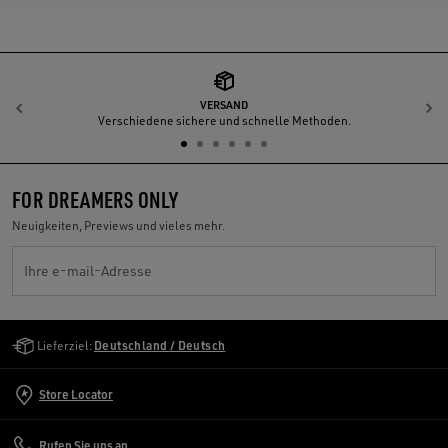
VERSAND
Zurück
W
Verschiedene sichere und schnelle Methoden.
FOR DREAMERS ONLY
Neuigkeiten, Previews und vieles mehr.
Ihre e-mail-Adresse
Golden Goose Services
Lieferziel:
Deutschland / Deutsch
Store Locator
Rufen Sie uns an