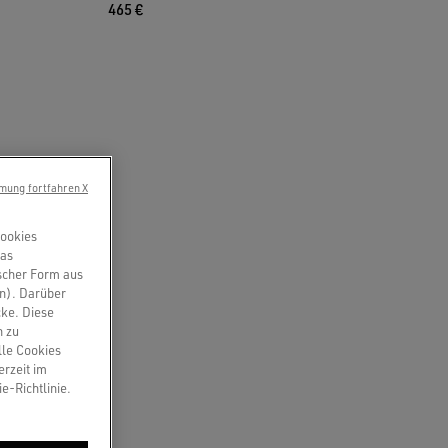
465 €
mung fortfahren X
Cookies
das
scher Form aus
en). Darüber
cke. Diese
n zu
lle Cookies
erzeit im
e-Richtlinie.