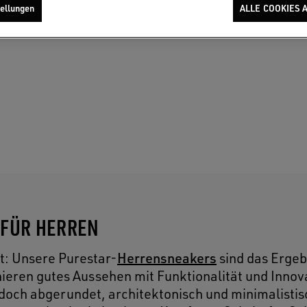
ellungen
ALLE COOKIES 
 FÜR HERREN
Herrensneakers
ft: Unsere Purestar-
sind das Ergeb
ieren gutes Aussehen mit Funktionalität und Innov
doch abgerundet, architektonisch und minimalistis