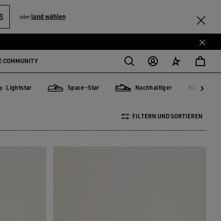
S
land wählen
oder
E COMMUNITY
Lightstar
Space-Star
Nachhaltiger
Must-have
Must-ha
tstar
Space-Star
Nachhaltiger
FILTERN UND SORTIEREN