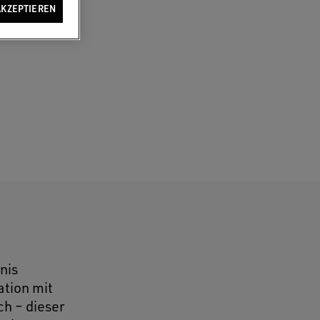
AKZEPTIEREN
nis
ation mit
ch – dieser