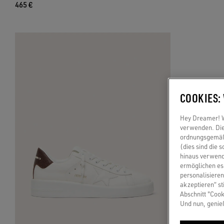
465 €
COOKIES:
Hey Dreamer! Wi
verwenden. Die
ordnungsgemäße
(dies sind die 
hinaus verwend
ermöglichen es 
personalisieren
akzeptieren“ st
Abschnitt "Cook
Und nun, genie