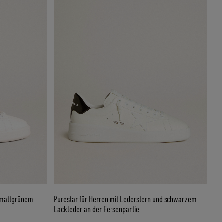
d mattgrünem
Purestar für Herren mit Lederstern und schwarzem
Lackleder an der Fersenpartie