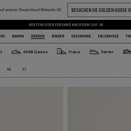
BESUCHEN SIE GOLDEN GOOSE U
 auf unserer Deutschland Webseite (€)
KOSTENLOSER VERSAND NACH DEM LOG-IN
ERS
DAMEN
HERREN
KINDER
GESCHENKE
ERLEBNISSE
TH
y2
GGDB Classics
Francy
Starter
GGDB Classics
Francy
Starter
Ligh
46
47