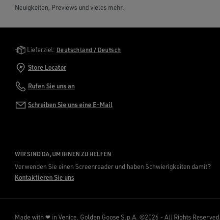
Neuigkeiten, Previews und vieles mehr.
Golden Goose Services
Lieferziel:
Deutschland / Deutsch
Store Locator
Rufen Sie uns an
Schreiben Sie uns eine E-Mail
WIR SIND DA, UM IHNEN ZU HELFEN
Verwenden Sie einen Screenreader und haben Schwierigkeiten damit?
Kontaktieren Sie uns
Made with ❤ in Venice.
Golden Goose S.p.A. ©2026 - All Rights Reserved