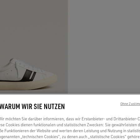
 WARUM WIR SIE NUTZEN
Ohne Zustim
r möchten Sie darüber informieren, dass wir Erstanbieter- und Drittanbieter-
eaker Yatay Model 1B mit weißem
se Cookies dienen funktionalen und statistischen Zwecken: Sie gewährleisten 
 Funktionieren der Website und werten deren Leistung und Nutzung in statisti
basiertem Material und schwarzem Y
sogenannten „technischen Cookies“, zu denen auch „statistische Cookies“ gehör