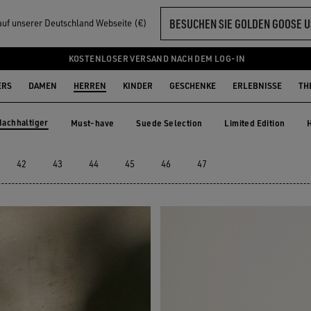
BESUCHEN SIE GOLDEN GOOSE U
 auf unserer Deutschland Webseite (€)
ERREN
KOSTENLOSER VERSAND NACH DEM LOG-IN
ERS
DAMEN
HERREN
KINDER
GESCHENKE
ERLEBNISSE
TH
Nachhaltiger
Must-have
Suede Selection
Limited Edition
Must-have
Suede Selection
Limited Edition
ltiger
42
43
44
45
46
47