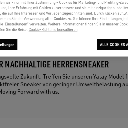
en wir – nur mit Ihrer Zustimmung – Cookies für Marketing- und Profiling-Zwe
uns, Ihre Erfahrung mit Golden zu verbessern und sie mit einzigartigen Inhalte
, die auf Ihre Interessen und Vorlieben zugeschnitten sind. Durch Klicken auf „A
immen Sie der Verwendung aller Cookies zu. Sie können Ihre Einstellungen jed
ie-Einstellungen“ verwalten. Weitere Informationen finden Sie in unserer Cooki
ßen Sie die Reise.
Cookie-Richtlinie konsultieren
ellungen
ALLE COOKIES 
ER NACHHALTIGE HERRENSNEAKER
ngsvolle Zukunft. Treffen Sie unseren Yatay Model 
duktfreier Sneaker von geringer Umweltbelastung a
Moving Forward with us.