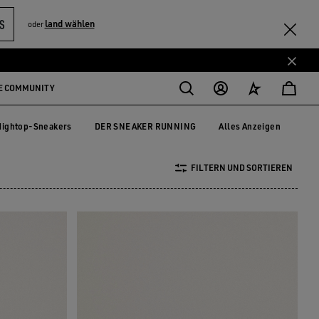
S
land wählen
oder
E COMMUNITY
Hightop-Sneakers
DER SNEAKER RUNNING
Alles Anzeigen
Hightop-Sneakers
DER SNEAKER RUNNING
FILTERN UND SORTIEREN