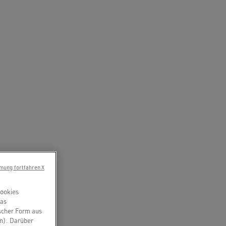
mung fortfahren X
Cookies
das
scher Form aus
en). Darüber