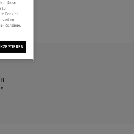
cke. Diese
n zu
lle Cookies
erzeit im
e-Richtlinie.
AKZEPTIEREN
1B
us