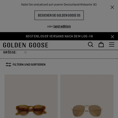
THE
Hallo! Sie sind aktuell auf unserer Deutschland Webseite (€)
Damen
Accessories
Sonnenbrillen
NKE
ERLEBNISSE
COMMUNITY
SONNENBRILLEN FÜR DAMEN
BESUCHEN SIE GOLDEN GOOSE US
21 PRODUKTE
land wählen
oder
KOSTENLOSER VERSAND NACH DEM LOG-IN
identücher und Schals
Gürtel
Sonnenbrillen
Alles Anzeigen
Zum
Zum
eidentücher und Schals
Gürtel
Sonnenbrillen
Hauptinhalt
Footer-
springen
Inhalt
GRÖSSE:
U
springen
FILTERN UND SORTIEREN